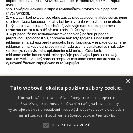
doporučene na adresu: Slavomír Gaborčík, B.Němcovej 974/43, Poprad
05801,
spolu s kópiou dokladu o kúpe a reklamačným protokolom s popisom
chyby výrobku.
2. V situácii, keď je tovar potrebné zaslať predávajúcemu alebo servisnému
stredisku, koná kupujúci tak, aby bol tovar zabalený do vhodného obalu,
ktorý bude tovar dostatočne chrániť, vyhovuje nárokom na prepravu
krehkého tovaru a označí zásielku príslušnými symbolmi.
3. V prípade, že bol reklamovaný tovar poslaný poštou prípadne
prepravnou spoločnosťou, dopravné náklady spojene s odoslaním
reklamácie na adresu predávajúceho hradí kupujúci. V prípade oprávnenej
reklamácie má kupujúci právo na náhradu účelne vynaložených nákladov
vzniknutých v súvislosti s uplatnením reklamácie. Odoslanie
reklamovaného tovaru späť zabezpečuje predávajúci poštou na svoje
náklady. Akýkoľvek iný spôsob prepravy reklamovaného tovaru späť, na
vyslovenú žiadosť kupujúceho hradí kupujúci.
×
Hand made Ikony
Táto webová lokalita používa súbory cookie.
100% ručná práca.
Táto webová lokalita používa súbory cookie na zlepšenie
Informácie
používateľskej skúsenosti. Používaním našej webovej lokality
Kontakt
vyjadrujete súhlas s používaním všetkých súborov cookie v súlade s
info@ikony.sk
našimi zásadami používania súborov cookie.
Prečítať viac
NEVYHNUTNE POTREBNÉ
Pon-Pia: 08:00-15:00