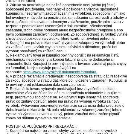
zákazník ho stratil.
3. Záruka sa nevzťahuje na bežné opotrebenie veci (alebo jej častí)
spôsobené používaním, mechanické poškodenia výrobku spôsobené
kupujúcim, nesprávnym zaobchádzaním s výrobkom, spôsobom iným ako
bol uvedený v návode na používanie, zanedbaním starostlivosti a údržby o
tovar, poškodením tovaru nadmerným zaťažovaním, používaním tovaru v
rozpore s podmienkami uvedenými v dokumentácii, všeobecnými
zásadami, technickými normami alebo bezpečnostnými predpismi alebo
iným porušením záručných podmienok. Zo zodpovednosti sú taktiež vyňaté
chyby alebo poškodenia výrobku, ktoré vznikli pri živelnej pohrome.
4. Kupujúci má právo reklamovať aj výrobok zakúpený vo výpredaji alebo
za zníženú cenu, avšak chyba nesmie súvisieť s dôvodom, prečo bol
výrobok predávaný za zníženú cenu!
5. Reklamovaný tovar je kupujúci povinný doručiť na reklamáciu čistý,
mechanicky nepoškodený, s kópiou faktúry, prípadne dodacieho či
záručného listu. Kupujúci je povinný spolu s tovarom zaslať aj popis chyby
vo formulári, ktorý poskytuje predávajúci na
stiahnutie
https://www.ikony.sk/pdf-dokumenty formulára.
6. V prípade reklamácie predávajúci nezodpovedá za stratu dát, respektíve
za škodu spôsobenú stratou dát, ktoré boli uložené v zariadení. Kupujúci si
je povinný pred reklamáciou dáta sám zálohovať.
7. Reklamáciu tovaru vybavuje predávajúci bez zbytočného odkladu,
maximálne však do 30 dní od dátumu doručenia reklamácie kupujúcim
resp. prepravnou spoločnosťou. Po uplynutí tejto lehoty má spotrebiteľ
právo od zmluvy odstúpiť alebo má právo na výmenu výrobku za nový
výrobok. Vybavením oprávnenej reklamácie sa záručná doba predlžuje o
dobu trvania reklamácie. Ak bola reklamácia v zákonnej záručnej lehote
vybavená výmenou tovaru za nový, potom záručná doba začne plynúť
znova od dátumu vybavenia reklamácie.
POSTUP KUPUJÚCEHO PRI REKLAMÁCII:
1. Kupujúci čo najskôr po zistení chyby výrobku odošle tento výrobok