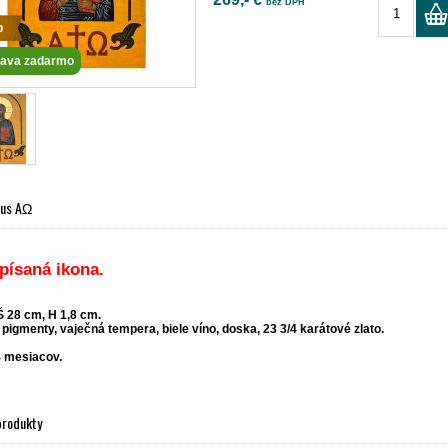
bez DPH
p
ava zadarmo
tus AΩ
písaná ikona.
Š 28 cm, H 1,8 cm.
pigmenty, vaječná tempera, biele víno, doska, 23 3/4 karátové zlato.
 mesiacov.
produkty