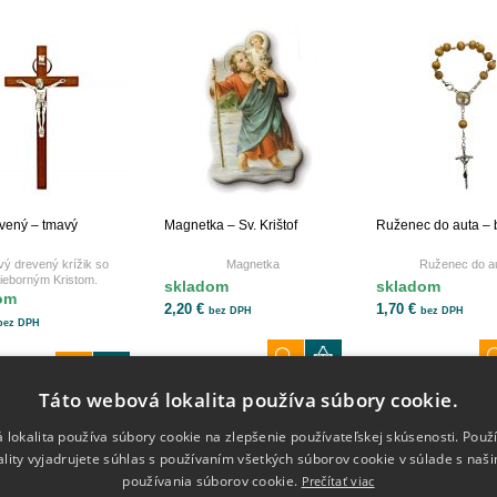
evený – tmavý
Magnetka – Sv. Krištof
Ruženec do auta – 
ý drevený krížik so
Magnetka
Ruženec do a
rieborným Kristom.
skladom
skladom
om
2,20 €
1,70 €
bez DPH
bez DPH
bez DPH
Táto webová lokalita používa súbory cookie.
 lokalita používa súbory cookie na zlepšenie používateľskej skúsenosti. Použ
Informácie
Kontakt
ality vyjadrujete súhlas s používaním všetkých súborov cookie v súlade s naš
Obchodné podmienky
info@ik
používania súborov cookie.
Prečítať viac
Doprava