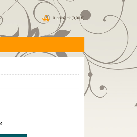
0
položiek
(0,00 €)
40