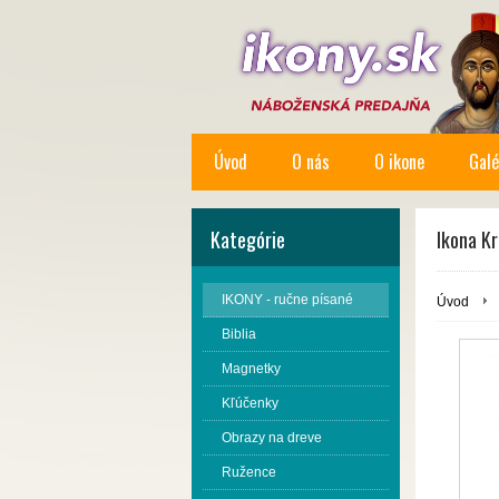
Úvod
O nás
O ikone
Galé
Kategórie
Ikona K
IKONY - ručne písané
Úvod
Biblia
Magnetky
Kľúčenky
Obrazy na dreve
Ružence