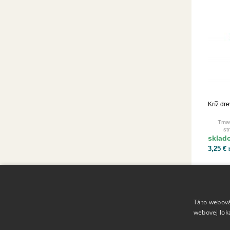
Kríž dr
Tmav
st
sklad
3,25 €
Táto webová
Hand made Ikony
webovej lok
100% ručná práca.