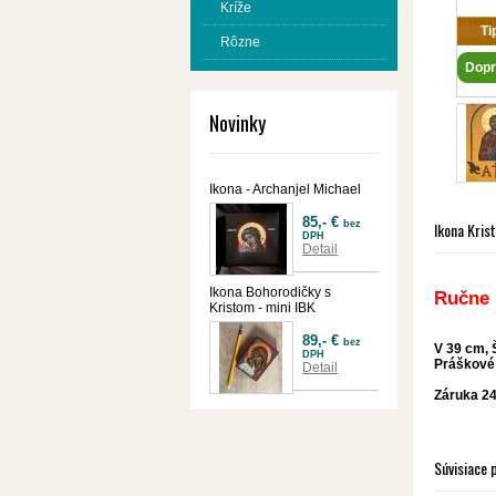
Kríže
Ti
Rôzne
Dopr
Novinky
Ikona - Archanjel Michael
85,- €
bez
Ikona Kris
DPH
Detail
Ikona Bohorodičky s
Ručne 
Kristom - mini IBK
89,- €
bez
V 39 cm, 
DPH
Práškové 
Detail
Záruka 24
Súvisiace 