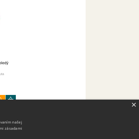
bledý
uta
×
ívaním našej
imi zásadami
ony.sk