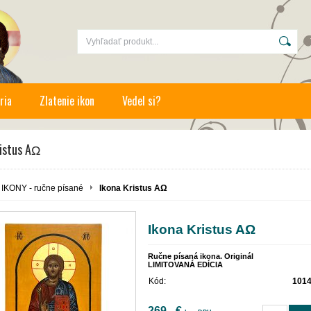
ria
Zlatenie ikon
Vedel si?
ristus AΩ
IKONY - ručne písané
Ikona Kristus AΩ
Ikona Kristus AΩ
Ručne písaná ikona. Originál
LIMITOVANÁ EDÍCIA
Kód:
101
269,- €