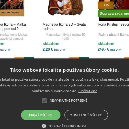
Tip
Doprava zadarmo
a Ikona – Matka
Magnetka Ikona 3D – Svätá
Ikona Kristus nesúci
nej pomoci 2
rodina
netka Ikona Matka
Magnetka – Svätá rodina 3D
Ručne písaná ikona
stavičnej pomoci.
reliéf
om
skladom
skladom
2,20 €
249,- €
bez DPH
bez DPH
bez DPH
Táto webová lokalita používa súbory cookie.
 lokalita používa súbory cookie na zlepšenie používateľskej skúsenosti. Použ
Informácie
Kontakt
ality vyjadrujete súhlas s používaním všetkých súborov cookie v súlade s naš
Obchodné podmienky
info@ik
používania súborov cookie.
Prečítať viac
Doprava
Reklamačný poriadok
NEVYHNUTNE POTREBNÉ
Ochrana osobných údajov
Pon-Pia
Odstúpenie od zmluvy ONLINE
0951 5
Kontakt
PRIJAŤ VŠETKO
ODMIETNUŤ VŠETKO
ZOBRAZIŤ PODROBNOSTI