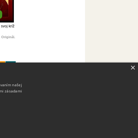
 svoj kríž
.
Originál.
×
ívaním našej
imi zásadami
ony.sk
: 08:00-15:00
59 515