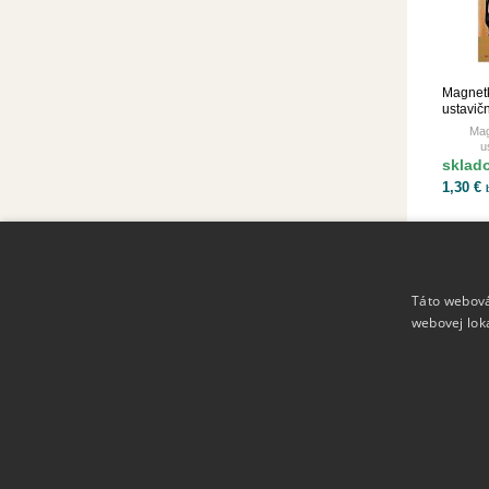
Magnetk
ustavič
Mag
u
sklad
1,30 €
Táto webová
Hand made Ikony
webovej lok
100% ručná práca.
Copyright 2023 - 2026 © ikony.sk