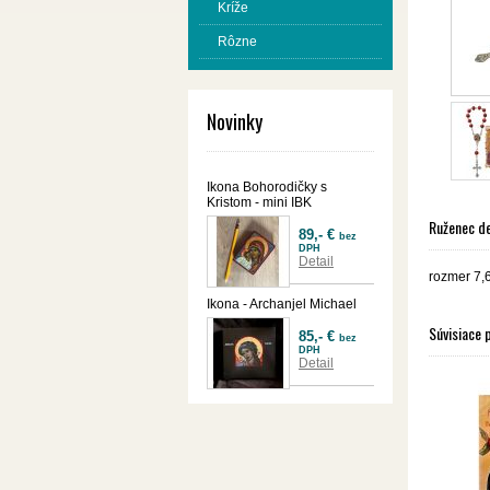
Kríže
Rôzne
Novinky
Ikona Bohorodičky s
Kristom - mini IBK
Ruženec de
89,- €
bez
DPH
Detail
rozmer 7,
Ikona - Archanjel Michael
Súvisiace 
85,- €
bez
DPH
Detail