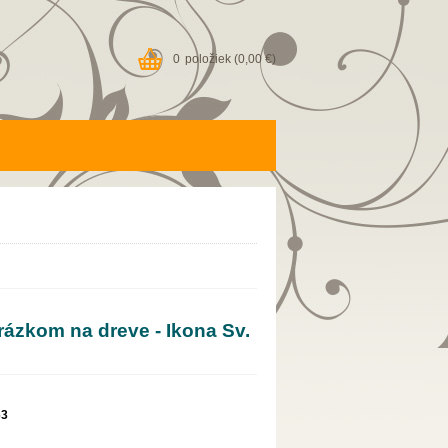
0
položiek
(0,00 €)
ázkom na dreve - Ikona Sv.
63