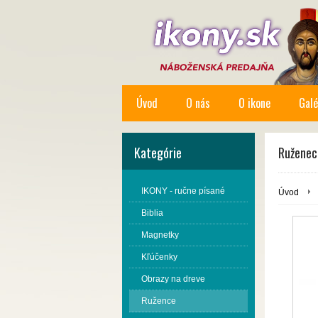
Úvod
O nás
O ikone
Galé
Kategórie
Ruženec 
IKONY - ručne písané
Úvod
Biblia
Magnetky
Kľúčenky
Obrazy na dreve
Ružence