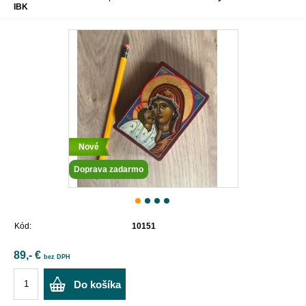
IBK
Nové
Doprava zadarmo
Kód:
10151
89,- €
bez DPH
Do košíka