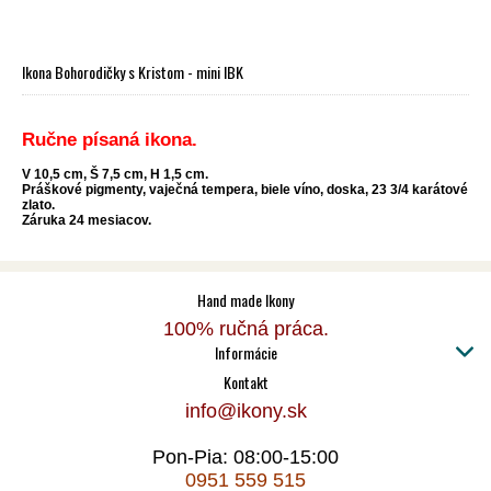
Ikona Bohorodičky s Kristom - mini IBK
Ručne písaná ikona.
V 10,5 cm, Š 7,5 cm, H 1,5 cm.
Práškové pigmenty, vaječná tempera, biele víno, doska, 23 3/4 karátové
zlato.
Záruka 24 mesiacov.
Hand made Ikony
100% ručná práca.
Informácie
Kontakt
info@ikony.sk
Pon-Pia: 08:00-15:00
0951 559 515