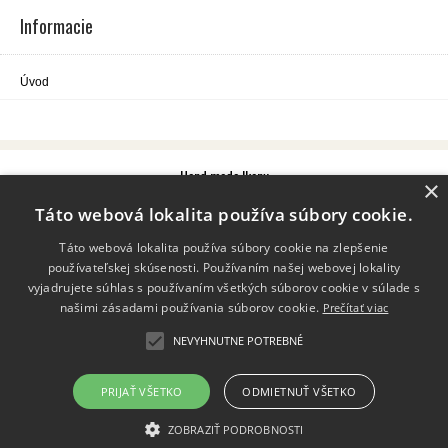
Informacie
Úvod
Hand made Ikony
×
100% ručná práca.
Táto webová lokalita používa súbory cookie.
Informácie
Táto webová lokalita používa súbory cookie na zlepšenie
Kontakt
používateľskej skúsenosti. Používaním našej webovej lokality
info@ikony.sk
vyjadrujete súhlas s používaním všetkých súborov cookie v súlade s
našimi zásadami používania súborov cookie.
Prečítať viac
Pon-Pia: 08:00-15:00
0951 559 515
NEVYHNUTNE POTREBNÉ
PRIJAŤ VŠETKO
ODMIETNUŤ VŠETKO
Copyright 2023 - 2026 © ikony.sk
Prenájom eshopov - Atomer.sk
ZOBRAZIŤ PODROBNOSTI